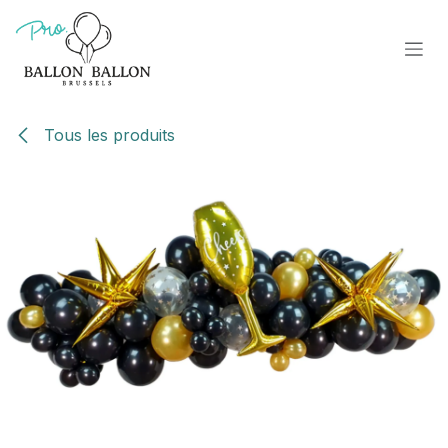
Se rendre au contenu
Tous les produits