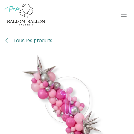
Se rendre au contenu
Tous les produits